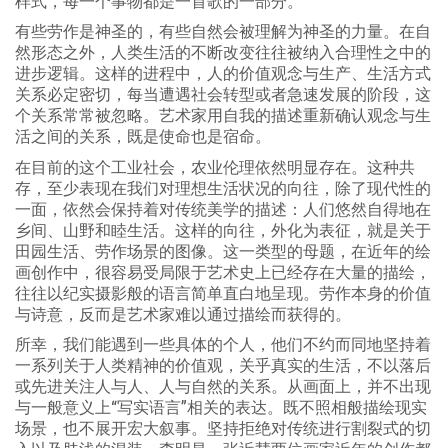
样式，每一个事物都是一首歌的一部分。
有些劳作是神圣的，有些自然会被理解为神圣的力量。在自
然形态之外，人类生活的不断改变往往被纳入合理性之中的
进步逻辑。这样的进程中，人的价值观念与生产、生活方式
关系必定密切，每当遭遇社会转型或者急速发展的阶段，这
个关系常常被忽略。艺术家用自我的描述重新确认观念与生
活之间的关系，既是使命也是宿命。
在目前的这个工业社会，农业伦理依然明显存在。这种共
存，至少表现在我们对理想生活状况的向往，除了现代性的
一面，依然会保持着对传统美学的描述：人们悠然自得地在
乡间、山野和睦生活。这样的向往，外化为表征，就是关于
田园生活、劳作场景的图像。这一类型的母题，在近年的绘
画创作中，很容易受局限于艺术史上已经存在大量的描绘，
往往以纪实摄影般的语言简单直白地呈现。劳作本身的价值
与诗意，反而是艺术家难以通过描绘而获得的。
所幸，我们能遇到一些具体的个人，他们不约而同地坚持着
一系列关于人类精神的价值观，关乎真实的生活，不以落后
或先进关注人与人、人与自然的关系。从画面上，并不出现
与一般意义上“写实语言”相关的表达。既不照相般描绘现实
场景，也不展开宏大叙事。坚持拒绝对传统进行割裂式的切