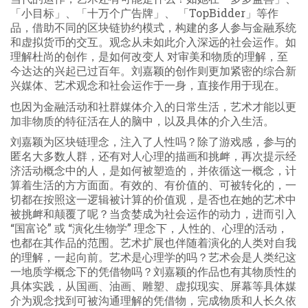
「小目标」、「十万个广告牌」、 「TopBidder」等作
品，借助不同的区块链协约模式，构建的多人参与金融系统
和虚拟货币的交互。观念从未如此介入深远的社会运作。如
理解杜尚的创作，是如何改变人 对审美和物质的理解，至
今达达的兴起已过百年。刘嘉颖的创作则更加紧密的综合新
兴媒体、艺术观念和社会运作于一身，直接作用于现在。
也因为金融活动和社群媒体介入的日常生活，艺术才能以更
加非物质的特征活在人的脑中，以及具体的介入生活。
刘嘉颖为区块链理念，注入了人性吗？除了游戏感，参与的
匿名大多数人群，还有对人心理的描画和挑衅，再次提示经
济活动概念中的人，是如何被塑造的，并依循这一概念，计
算着生活的方方面面。有效的、有价值的、可被转化的，一
切都在按照这一逻辑被计算的价值观，是否也在她的艺术中
被挑衅和颠覆了呢？当贪婪成为社会运作的动力，进而引入
“国富论” 或 “演化生物学” 理念下，人性的、心理的活动，
也都在其作品的范围。艺术扩展也伴随着演化的人类对自我
的理解，一起向前。艺术是心理学的吗？艺术会是人类纪这
一地质学概念下的凭借物吗？刘嘉颖的作品也有其物质性的
具体实践，从国画、油画、雕塑、虚拟现实、屏幕等具体媒
介为观念找到可被沟通理解的凭借物，完成物质和人长久依