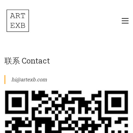
联系 Contact
hi@artexb.com