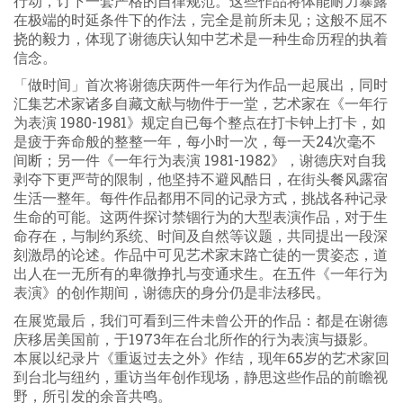
行动，订下一套严格的自律规范。这些作品将体能耐力暴露
在极端的时延条件下的作法，完全是前所未见；这般不屈不
挠的毅力，体现了谢德庆认知中艺术是一种生命历程的执着
信念。
「做时间」首次将谢德庆两件一年行为作品一起展出，同时
汇集艺术家诸多自藏文献与物件于一堂，艺术家在《一年行
为表演 1980-1981》规定自已每个整点在打卡钟上打卡，如
是疲于奔命般的整整一年，每小时一次，每一天24次毫不
间断；另一件《一年行为表演 1981-1982》，谢德庆对自我
剥夺下更严苛的限制，他坚持不避风酷日，在街头餐风露宿
生活一整年。每件作品都用不同的记录方式，挑战各种记录
生命的可能。这两件探讨禁锢行为的大型表演作品，对于生
命存在，与制约系统、时间及自然等议题，共同提出一段深
刻激昂的论述。作品中可见艺术家末路亡徒的一贯姿态，道
出人在一无所有的卑微挣扎与变通求生。在五件《一年行为
表演》的创作期间，谢德庆的身分仍是非法移民。
在展览最后，我们可看到三件未曾公开的作品：都是在谢德
庆移居美国前，于1973年在台北所作的行为表演与摄影。
本展以纪录片《重返过去之外》作结，现年65岁的艺术家回
到台北与纽约，重访当年创作现场，静思这些作品的前瞻视
野，所引发的余音共鸣。