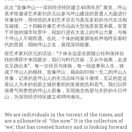
此次 “造像坪山——深圳经济特区建立40周年庆” 展览，坪山
美术馆邀请艺术家刘庆元以参与坪山建设的普通人为题进行
肖像创作，用传统的木刻艺术语言与真实多彩的当代生活相
互碰撞。二十四幅肖像艺术作品由大型地景装置承载，安置
于开放的城市街景中，宛如行进在大道上的坪山力量，与每
个坪山人不期而遇。在此，个体的能量掷地有声地呼应着时
代的景观，唱响坪山之名，展现深圳能量。
按艺术家刘庆元的话说：“个体永远是在跟随公转和保持自
转的博弈中来回踱步，我们与时代共振，又从中抽离，走进
去又跳出来”。每一次经历与体验，每一段故事和人生，铸
成了坪山人的模样。造像坪山，藉由刻印独一无二的坪山人
肖像，记录的是坪山人的生活品味与奋斗激情，见证的是这
座以人为本的创新之城所蓄积的发展抱负和底气。我们以怀
揣勇气和梦想的坪山人群像，呈现饱含热望与关怀的今日坪
山，为深圳经济特区建立40
周年献礼。
We are individuals in the torrent of the times, and
are a silhouette of “the now.” It is the collection of
‘we’, that has created history and is looking forward