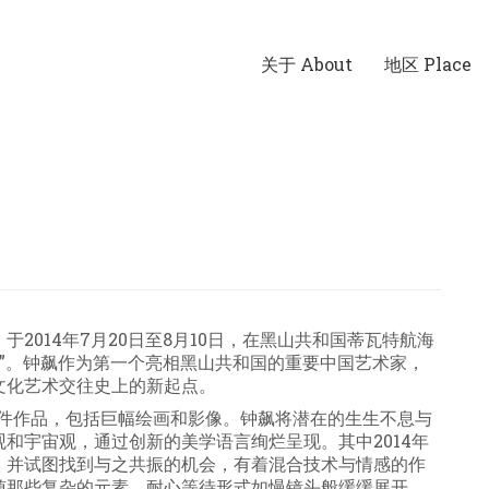
关于 About
地区 Place
2014年7月20日至8月10日，在黑山共和国蒂瓦特航海
n Over”。钟飙作为第一个亮相黑山共和国的重要中国艺术家，
文化艺术交往史上的新起点。
的39件作品，包括巨幅绘画和影像。钟飙将潜在的生生不息与
和宇宙观，通过创新的美学语言绚烂呈现。其中2014年
，并试图找到与之共振的机会，有着混合技术与情感的作
随那些复杂的元素，耐心等待形式如慢镜头般缓缓展开。