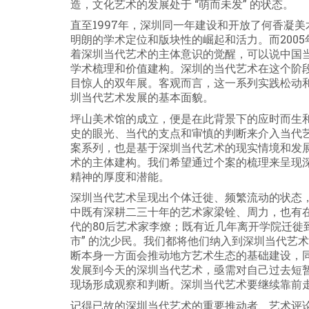
造，文化艺术的发展处于
“萌而未发”
的状态。
直至
1997
年，深圳同一年建设和开放了何香凝美
明朗的学术定位和版块性的崛起和活力。而
2005
着深圳当代艺术的主体意识的觉醒，可以说中国
学术梳理和价值建构。深圳的当代艺术在这个阶
目惊人的双年展。客观而言，这一系列实践松动
圳当代艺术发展的基本面貌。
坪山美术馆的成立，便是在此背景下的应时而生
史的眼光、当代的支点和审慎的判断来介入当代
案系列，也是基于深圳当代艺术的现实情境和发
术的主体建构。我们希望通过个案的梳理来呈现
精神的厚度和潜能。
深圳当代艺术呈现出个体迁徙、频繁流动的状态
中既有深耕二三十年的艺术家梁铨、周力，也有
代的
80
后艺术家李燎；既有近几年离开学院迁徙
市”
的沈少民。我们都将他们纳入到深圳当代艺术
断本身一方面会推动地方艺术生态的基础建设，
发展到今天的深圳当代艺术，亟需对自己过去短
现场形成观察和判断。深圳当代艺术要继续靠前
记得已故的深圳当代艺术的重要推动者、艺术评