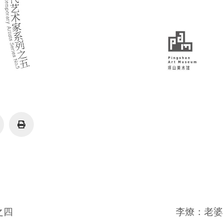
之四
李燎：老婆