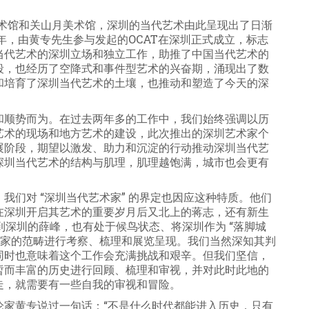
术馆和关山月美术馆，深圳的当代艺术由此呈现出了日渐
年，由黄专先生参与发起的
OCAT
在深圳正式成立，标志
当代艺术的深圳立场和独立工作，助推了中国当代艺术的
段，也经历了空降式和事件型艺术的兴奋期，涌现出了数
和培育了深圳当代艺术的土壤，也推动和塑造了今天的深
和顺势而为。在过去两年多的工作中，我们始终强调以历
艺术的现场和地方艺术的建设，此次推出的深圳艺术家个
展阶段，期望以激发、助力和沉淀的行动推动深圳当代艺
深圳当代艺术的结构与肌理，肌理越饱满，城市也会更有
，我们对
“深圳当代艺术家”
的界定也因应这种特质。他们
在深圳开启其艺术的重要岁月后又北上的蒋志，还有新生
到深圳的薛峰，也有处于候鸟状态、将深圳作为
“落脚城
家的范畴进行考察、梳理和展览呈现。我们当然深知其判
同时也意味着这个工作会充满挑战和艰辛。但我们坚信，
暂而丰富的历史进行回顾、梳理和审视，并对此时此地的
走，就需要有一些自我的审视和冒险。
论家黄专说过一句话：“不是什么时代都能进入历史，只有