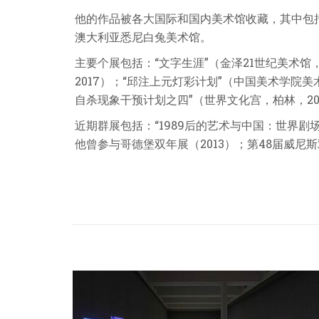
他的作品被各大国际和国内美术馆收藏，其中包
澳大利亚悉尼白兔美术馆。
主要个展包括：“文字生涯”（金泽
21
世纪美术馆
2017
）；“邱注上元灯彩计划”（中国美术学院美
自杀现象干预计划之四”（世界文化宫，柏林，
2
近期群展包括：“
1989
后的艺术与中国：世界剧场
他曾参与哥德堡双年展（
2013
）；第
48
届威尼斯