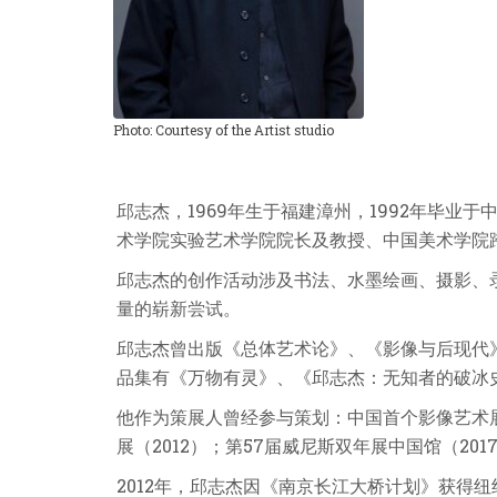
Photo: Courtesy of the Artist studio
邱志杰，
1969
年生于福建漳州，
1992
年毕业于
术学院实验艺术学院院长及教授、中国美术学院
邱志杰的创作活动涉及书法、水墨绘画、摄影、
量的崭新尝试。
邱志杰曾出版《总体艺术论》、《影像与后现代
品集有《万物有灵》、《邱志杰：无知者的破冰
他作为策展人曾经参与策划：中国首个影像艺术展
展（
2012
）；第
57
届威尼斯双年展中国馆（
201
2012
年，邱志杰因《南京长江大桥计划》获得纽