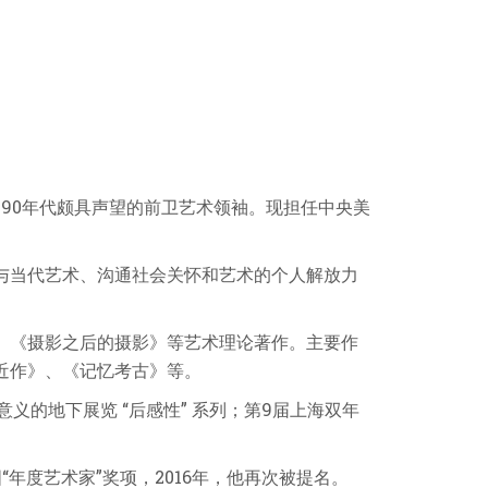
是
90
年代颇具声望的前卫艺术领袖。现担任中央美
与当代艺术、沟通社会关怀和艺术的个人解放力
、《摄影之后的摄影》等艺术理论著作。主要作
近作》、《记忆考古》等。
义的地下展览 “后感性” 系列；第
9
届上海双年
“年度艺术家”奖项，
2016
年，他再次被提名。