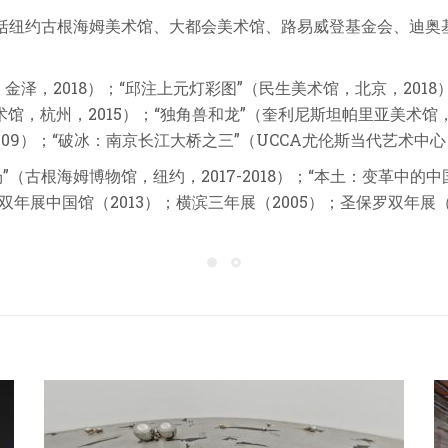
括纽约古根海姆美术馆、大都会美术馆、路易威登基金会、迪奥
，金泽，
2018
）；“邱注上元灯彩图”（民生美术馆，北京，
2018
术馆，杭州，
2015
）；“独角兽和龙”（奎利尼斯坦帕里亚美术馆
009
）；“破冰：南京长江大桥之三”（
UCCA
尤伦斯当代艺术中心
”（古根海姆博物馆，纽约，
2017-2018
）；“本土：变革中的中
双年展中国馆（
2013
）；横滨三年展（
2005
）；圣保罗双年展