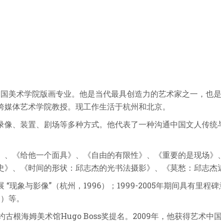
中国美术学院版画专业。他是当代最具创造力的艺术家之一，也
跨媒体艺术学院教授。现工作生活于杭州和北京。
录像、装置、剧场等多种方式。他代表了一种沟通中国文人传统
》、《给他一个面具》、《自由的有限性》、《重要的是现场》
史》、《时间的形状：邱志杰的光书法摄影》、《莫愁：邱志杰
 “现象与影像”（杭州，
1996
）；
1999-2005
年期间具有里程碑意
7
）等。
约古根海姆美术馆
Hugo Boss
奖提名。
2009
年，他获得艺术中国