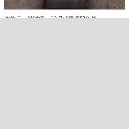
谢德庆－做时间，2017威尼斯双年展
♛ Doing Time, Taiwan Pavilion of Venice Biennale 2017,
Tehching HSIEH