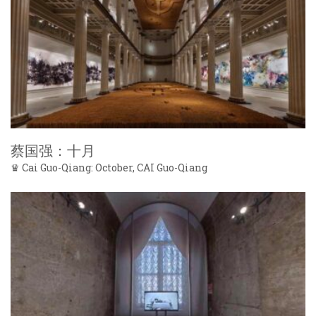
蔡国强：十月
♛ Cai Guo-Qiang: October, CAI Guo-Qiang