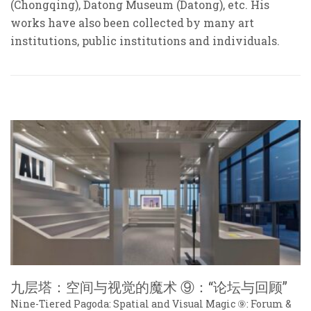
(Chongqing), Datong Museum (Datong), etc. His
works have also been collected by many art
institutions, public institutions and individuals.
九层塔：空间与视觉的魔术 ⑨：“论坛与回顾”
Nine-Tiered Pagoda: Spatial and Visual Magic ⑨: Forum &