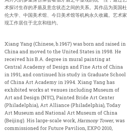
术探讨生存的矛
盾及意念状态之间的关系。其作品为英国杜
伦
大学、中国美术馆、今日美术馆等机构永久收藏。
艺术家
现工作居住于北京和纽约。
Xiang Yang (Chinese, b.1967) was
born and raised in
China and moved to the United States in 1998.
H
e
r
eceive
d his
B
.A
. degree in mural painting at
Central Academy of Design and Fine Arts of China
in 1991, and continued his study in Graduate School
of China Art Academy in 1994.
Xiang Yang
has
exhibited works at venues including Museum of
Art and Design (
NYC
), Pai
nted B
r
id
e Art Center
(Philadelphia), Art Alliance (Philadelphia), Today
Art Museum and National Art Museum of China
(Beijing). His large-scale work,
Harmony Tower
, was
commissioned
for Future Pavilion, EXPO 2010,