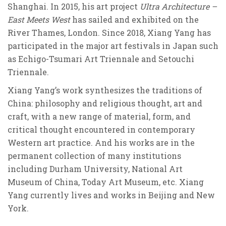
Shanghai. In 2015, his art projec
t
U
ltra A
rchite
c
tu
re –
East Meets West
has sailed and exhibited on the
River Thames, London. Since 2018, Xiang Yang has
participated in the major art festivals in Japan such
as Echigo-Tsumar
i
Art
Triennale and Setouchi
Triennale.
Xiang Yang’s work synthesi
zes
the t
raditi
o
ns
of
China: philosophy and religious thought, art and
craft, with a new range of material, form, and
critical thought encountered in contemporary
Western art practice. And h
is works are in the
permanent collection of many institutions
incl
udi
ng Dur
ham Un
i
ve
rsity, National Art
Museum of China, Today Art Museum, etc. Xiang
Yang currently lives and works in Beijing and New
York.