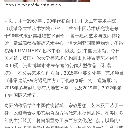
Photo: Courtesy of the artist studio
向阳，生于1967年，90年代初自中国中央工艺美术学院
（现清华大学艺术学院）毕业，后在中国艺术研究院进修，
于90年代末赴美继续艺术创作。 曾于纽约艺术与设计博物
馆，费城佩德布莱德艺术中心，澳大利亚国家博物馆，圣路
易斯 LUMINARY 艺术中心，以及北京中国美术馆、今日
美术馆，英国
杜伦
大学等
艺术机构展出其装置等艺术创作。
2010受上海世博城市未来馆邀约创作大型作品 《和谐
塔》。在公共艺术创作方面，2015年中英文化年，艺术项目
《非常建筑-
东方
遇见
西方
》于伦敦泰
晤士河上
巡游展
出。
2018
年
参与越后妻有大地艺术祭，
以及2019
年
、2
022
年
濑
户内国际艺术节。
向阳的作品结合中国传统哲学，宗教思想，艺术及工艺于一
身，以崭新素材形态融合西方当代艺术批判思维。在美国多
年的生活经历，将向阳置身于东西方文化交汇点，以局内/
局外人的多重身份体会看似矛盾之中显现的统一性，通过艺