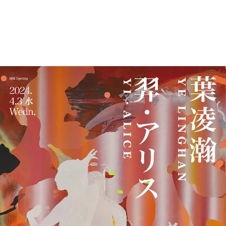
18756 浏 览
94 喜 欢
中
|
EN