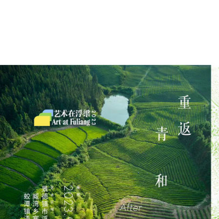
23967 浏 览
91 喜 欢
中
|
EN