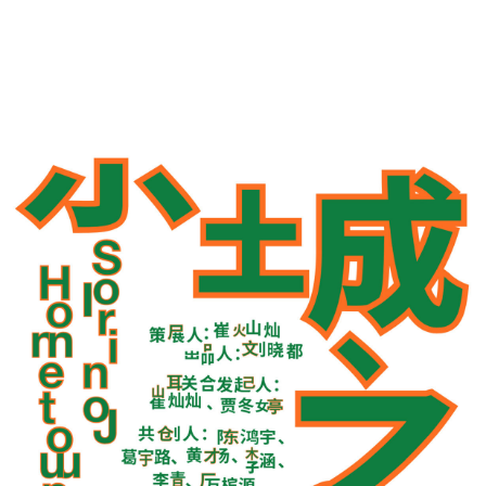
26201 浏 览
134 喜 欢
中
|
EN