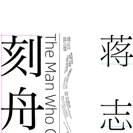
23760 浏 览
141 喜 欢
中
|
EN