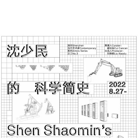
33431 浏 览
406 喜 欢
中
|
EN