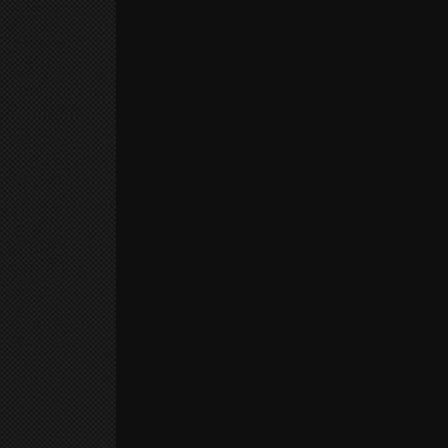
11558 浏 览
93 喜 欢
中
|
EN