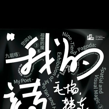
24737 浏 览
141 喜 欢
中
|
EN