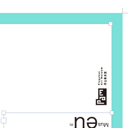
20828 浏 览
110 喜 欢
中
|
EN